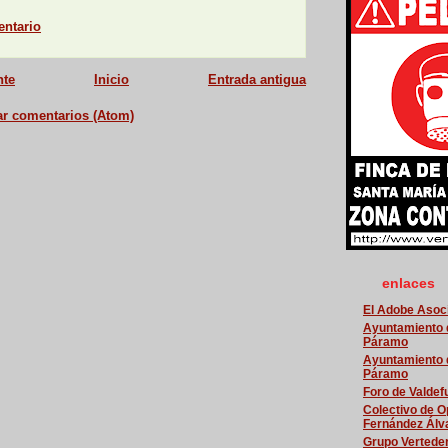
entario
nte
Inicio
Entrada antigua
ar comentarios (Atom)
enlaces
El Adobe Asoci
Ayuntamiento d
Páramo
Ayuntamiento d
Páramo
Foro de Valdef
Colectivo de O
Fernández Álv
Grupo Vertede