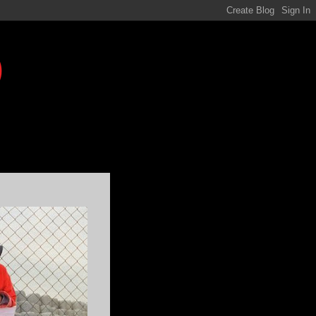
O
esiduos de el
000 toneladas de
ión ilegal