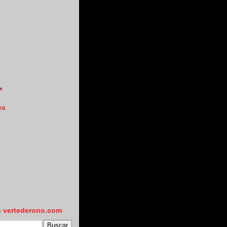
e
es
n vertederono.com