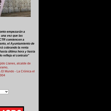
onto empezarán a
,
una vez que las
l CTR comiencen a
anto, el Ayuntamiento de
rá cobrando la renta
hasta última hora y hasta
 lo refleja el contrato"
jido Llanes,
alcalde de
áramo,
a El Mundo - La Crónica
el
2004