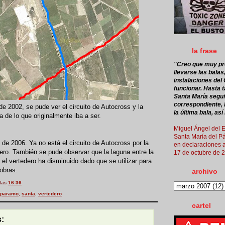
la frase
"Creo que muy pr
llevarse las balas
instalaciones de
funcionar.
Hasta t
Santa María segui
correspondiente, 
de 2002, se pude ver el circuito de Autocross y la
la última bala, así
a de lo que originalmente iba a ser.
Miguel Ángel del E
Santa María del P
de 2006. Ya no está el circuito de Autocross por la
en declaraciones 
ero. También se pude observar que la laguna entre la
17 de octubre de 
y el vertedero ha disminuido dado que se utilizar para
obras.
archivo
 las
16:36
paramo
,
santa
,
vertedero
cartel
: