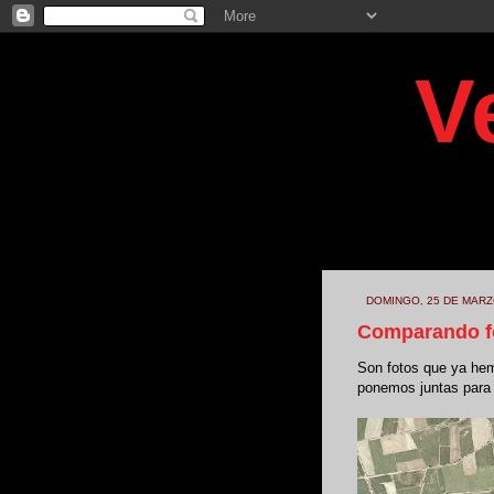
V
Blog crea
Busto, e
basura ma
DOMINGO, 25 DE MARZ
Comparando f
Son fotos que ya hem
ponemos juntas para v