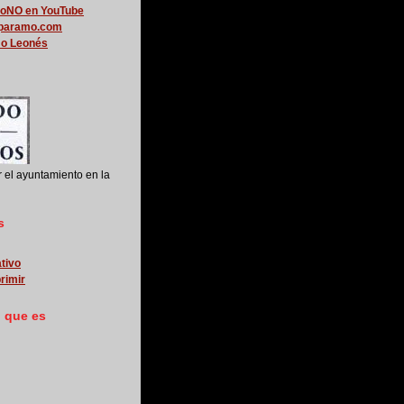
roNO en YouTube
lparamo.com
mo Leonés
r el ayuntamiento en la
s
ativo
rimir
o que es