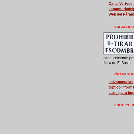
Canal Vertede
santamariade
Web del Pára
sarcasmo
cartel colocado po
finca de El Busto
descarga
salvapantallas
tríptico inform
cartel para imp
esto es l