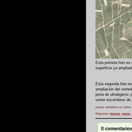
Esta primera foto es 
superficie ya ampliad
Esta segunda foto es 
ampliación del verted
pista de ultraligeros 
verter escombros de 
escrito vertedero no
sobre
Etiquetas:
basura
,
maria
,
0 comentarios