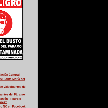
ación Cultural
e Santa María del
e Valdefuentes del
uentes del Páramo
pinión "Tiburcio
arez"
ro NO en Facebook