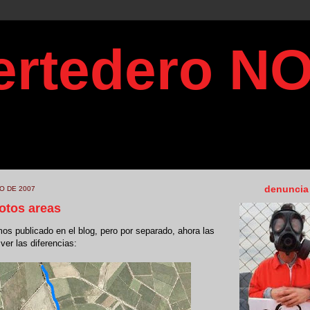
ertedero N
do para informar sobre el estado del depósito temporal de r
n Santa María del Páramo, donde se amontonan más de 330.
l gestionadas desde 2001 y que se encuentran en una situac
denuncia
O DE 2007
otos areas
os publicado en el blog, pero por separado, ahora las
er las diferencias: