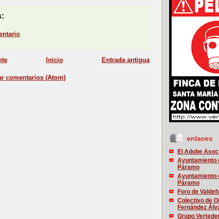
:
entario
nte
Inicio
Entrada antigua
ar comentarios (Atom)
enlaces
El Adobe Asoci
Ayuntamiento d
Páramo
Ayuntamiento d
Páramo
Foro de Valdef
Colectivo de O
Fernández Álv
Grupo Vertede