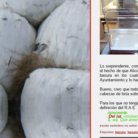
Lo sorprendente, c
el hecho de que Alic
basura en los cua
Ayuntamiento y lo h
Bueno, creo que todo 
cabezas de lista sob
Para los que no tengá
definición del R.A.E.
inminente
.
(
Del
lat.
immĭnens
1.
adj.
Que amena
escrito vertedero no
sobre
Etiquetas:
basura
,
basure