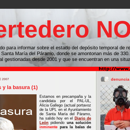
ertedero N
do para informar sobre el estado del depósito temporal de r
n Santa María del Páramo, donde se amontonan más de 330.
l gestionadas desde 2001 y que se encuentran en una situac
denuncia
E 2007
 y la basura (1)
Estamos en precampaña y la
candidata por el PAL-UL,
Alicia Gallego (actual portavoz
de la UPL en el Ayuntamiento
de Santa María del Páramo,
ha salido hoy en el
Diario de
León
pidiendo
una solución
inminente
para la balas de