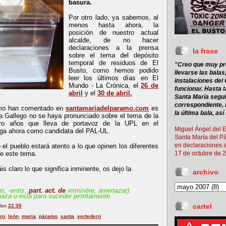
basura.
Por otro lado, ya sabemos, al
menos hasta ahora, la
posición de nuestro actual
alcalde, de no hacer
declaraciones a la prensa
la frase
sobre el tema del depósito
temporal de residuos de El
"Creo que muy pr
Busto, como hemos podido
llevarse las balas
leer los últimos días en El
instalaciones de
Mundo - La Crónica, el
26 de
funcionar.
Hasta t
abril
y el
30 de abril.
Santa María segui
correspondiente, 
omo han comentado en
santamariadelparamo.com
es
la última bala, así
ia Gallego no se haya pronunciado sobre el tema de la
tro años que lleva de portavoz de la UPL en el
Miguel Ángel del E
aga ahora como candidata del PAL-UL.
Santa María del P
en declaraciones 
el pueblo estará atento a lo que opinen los diferentes
re este tema.
17 de octubre de 
is claro lo que significa inminente, os dejo la
archivo
, -entis
,
part. act. de
imminēre, amenazar).
za o está para suceder prontamente.
cartel
 las
22:35
ro
,
león
,
maria
,
páramo
,
santa
,
vertedero