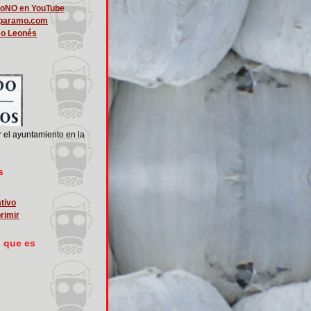
roNO en YouTube
lparamo.com
mo Leonés
r el ayuntamiento en la
s
ativo
rimir
o que es