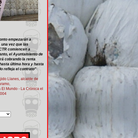
onto empezarán a
,
una vez que las
l CTR comiencen a
anto, el Ayuntamiento de
rá cobrando la renta
hasta última hora y hasta
 lo refleja el contrato"
jido Llanes,
alcalde de
áramo,
a El Mundo - La Crónica
el
2004