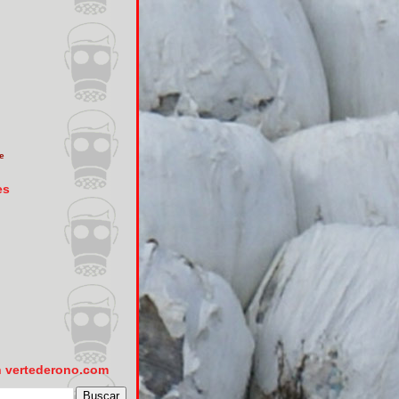
e
es
n vertederono.com