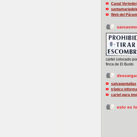
Canal Vertede
santamariade
Web del Pára
sarcasmo
cartel colocado po
finca de El Busto
descarga
salvapantallas
tríptico inform
cartel para imp
esto es l