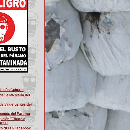
ación Cultural
e Santa María del
e Valdefuentes del
uentes del Páramo
pinión "Tiburcio
arez"
ro NO en Facebook